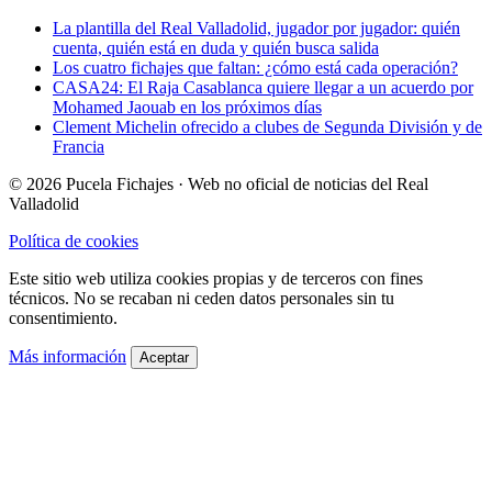
La plantilla del Real Valladolid, jugador por jugador: quién
cuenta, quién está en duda y quién busca salida
Los cuatro fichajes que faltan: ¿cómo está cada operación?
CASA24: El Raja Casablanca quiere llegar a un acuerdo por
Mohamed Jaouab en los próximos días
Clement Michelin ofrecido a clubes de Segunda División y de
Francia
© 2026 Pucela Fichajes · Web no oficial de noticias del Real
Valladolid
Política de cookies
Este sitio web utiliza cookies propias y de terceros con fines
técnicos. No se recaban ni ceden datos personales sin tu
consentimiento.
Más información
Aceptar