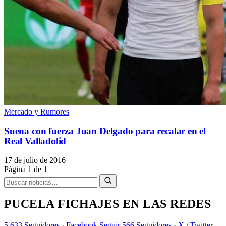
Mercado y Rumores
Suena con fuerza Juan Delgado para recalar en el
Real Valladolid
17 de julio de 2016
Página 1 de 1
PUCELA FICHAJES EN LAS REDES
5.633
Seguidores · Facebook
Seguir
566
Seguidores · X / Twitter