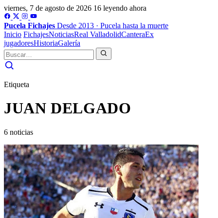
viernes, 7 de agosto de 2026
16 leyendo ahora
Pucela
Fichajes
Desde 2013 · Pucela hasta la muerte
Inicio
Fichajes
Noticias
Real Valladolid
Cantera
Ex
jugadores
Historia
Galería
Etiqueta
JUAN DELGADO
6 noticias