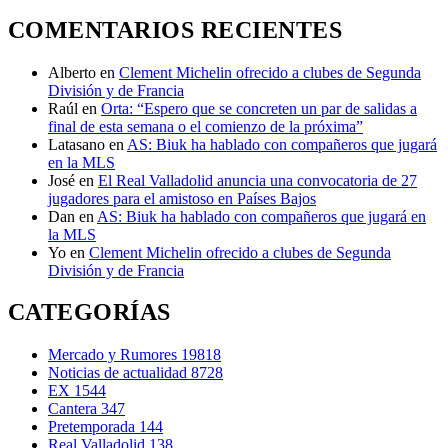
COMENTARIOS RECIENTES
Alberto
en
Clement Michelin ofrecido a clubes de Segunda
División y de Francia
Raúl
en
Orta: “Espero que se concreten un par de salidas a
final de esta semana o el comienzo de la próxima”
Latasano
en
AS: Biuk ha hablado con compañeros que jugará
en la MLS
José
en
El Real Valladolid anuncia una convocatoria de 27
jugadores para el amistoso en Países Bajos
Dan
en
AS: Biuk ha hablado con compañeros que jugará en
la MLS
Yo
en
Clement Michelin ofrecido a clubes de Segunda
División y de Francia
CATEGORÍAS
Mercado y Rumores
19818
Noticias de actualidad
8728
EX
1544
Cantera
347
Pretemporada
144
Real Valladolid
138