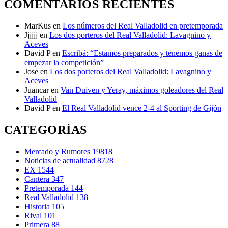
COMENTARIOS RECIENTES
MarKus
en
Los números del Real Valladolid en pretemporada
Jjjjjj
en
Los dos porteros del Real Valladolid: Lavagnino y
Aceves
David P
en
Escribá: “Estamos preparados y tenemos ganas de
empezar la competición”
Jose
en
Los dos porteros del Real Valladolid: Lavagnino y
Aceves
Juancar
en
Van Duiven y Yeray, máximos goleadores del Real
Valladolid
David P
en
El Real Valladolid vence 2-4 al Sporting de Gijón
CATEGORÍAS
Mercado y Rumores
19818
Noticias de actualidad
8728
EX
1544
Cantera
347
Pretemporada
144
Real Valladolid
138
Historia
105
Rival
101
Primera
88