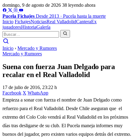
domingo, 9 de agosto de 2026
38 leyendo ahora
Pucela
Fichajes
Desde 2013 · Pucela hasta la muerte
Inicio
Fichajes
Noticias
Real Valladolid
Cantera
Ex
jugadores
Historia
Galería
Inicio
›
Mercado y Rumores
Mercado y Rumores
Suena con fuerza Juan Delgado para
recalar en el Real Valladolid
17 de julio de 2016, 23:22 h
Facebook
X
WhatsApp
Empieza a sonar con fuerza el nombre de Juan Delgado como
refuerzo para el Real Valladolid. Desde Chile aseguran que el
extremo del Colo Colo vendrá al Real Valladolid en los próximos
días tras desligarse de su club. El Pucela maneja informes muy
buenos del jugador, pero existen varios equipos detrás del extremo.