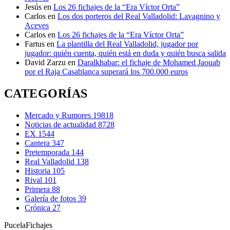
Jesús
en
Los 26 fichajes de la “Era Víctor Orta”
Carlos
en
Los dos porteros del Real Valladolid: Lavagnino y
Aceves
Carlos
en
Los 26 fichajes de la “Era Víctor Orta”
Fartus
en
La plantilla del Real Valladolid, jugador por
jugador: quién cuenta, quién está en duda y quién busca salida
David Zarzu
en
Daralkhabar: el fichaje de Mohamed Jaouab
por el Raja Casablanca superará los 700.000 euros
CATEGORÍAS
Mercado y Rumores
19818
Noticias de actualidad
8728
EX
1544
Cantera
347
Pretemporada
144
Real Valladolid
138
Historia
105
Rival
101
Primera
88
Galería de fotos
39
Crónica
27
Pucela
Fichajes