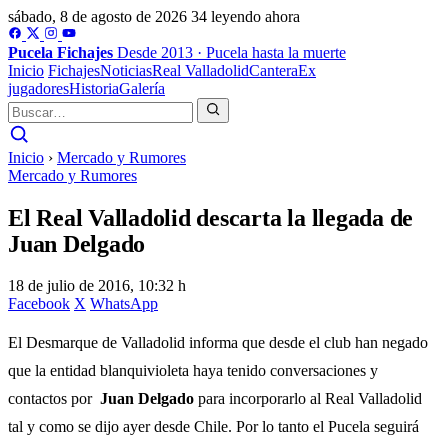
sábado, 8 de agosto de 2026
34 leyendo ahora
Pucela
Fichajes
Desde 2013 · Pucela hasta la muerte
Inicio
Fichajes
Noticias
Real Valladolid
Cantera
Ex
jugadores
Historia
Galería
Inicio
›
Mercado y Rumores
Mercado y Rumores
El Real Valladolid descarta la llegada de
Juan Delgado
18 de julio de 2016, 10:32 h
Facebook
X
WhatsApp
El Desmarque de Valladolid informa que desde el club han negado
que la entidad blanquivioleta haya tenido conversaciones y
contactos por
Juan Delgado
para incorporarlo al Real Valladolid
tal y como se dijo ayer desde Chile. Por lo tanto el Pucela seguirá