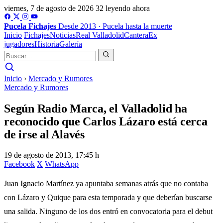
viernes, 7 de agosto de 2026
32 leyendo ahora
Pucela
Fichajes
Desde 2013 · Pucela hasta la muerte
Inicio
Fichajes
Noticias
Real Valladolid
Cantera
Ex
jugadores
Historia
Galería
Inicio
›
Mercado y Rumores
Mercado y Rumores
Según Radio Marca, el Valladolid ha
reconocido que Carlos Lázaro está cerca
de irse al Alavés
19 de agosto de 2013, 17:45 h
Facebook
X
WhatsApp
Juan Ignacio Martínez ya apuntaba semanas atrás que no contaba
con Lázaro y Quique para esta temporada y que deberían buscarse
una salida. Ninguno de los dos entró en convocatoria para el debut