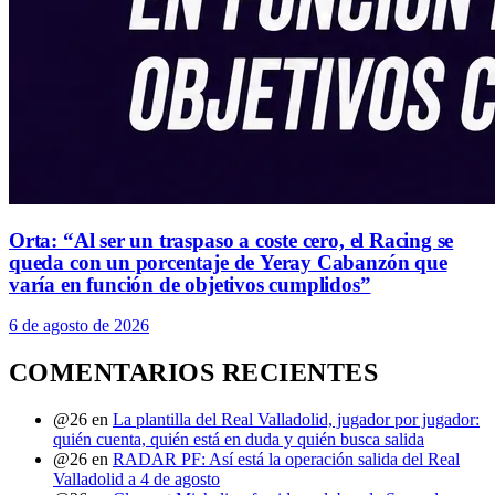
Orta: “Al ser un traspaso a coste cero, el Racing se
queda con un porcentaje de Yeray Cabanzón que
varía en función de objetivos cumplidos”
6 de agosto de 2026
COMENTARIOS RECIENTES
@26
en
La plantilla del Real Valladolid, jugador por jugador:
quién cuenta, quién está en duda y quién busca salida
@26
en
RADAR PF: Así está la operación salida del Real
Valladolid a 4 de agosto