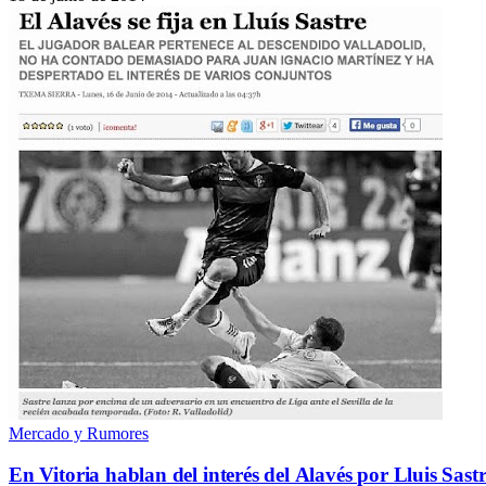
Mercado y Rumores
En Vitoria hablan del interés del Alavés por Lluis Sast