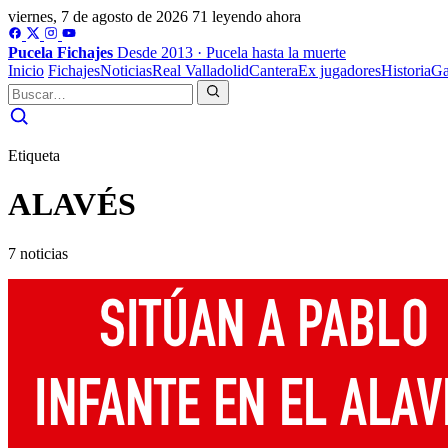
viernes, 7 de agosto de 2026
71 leyendo ahora
Pucela
Fichajes
Desde 2013 · Pucela hasta la muerte
Inicio
Fichajes
Noticias
Real Valladolid
Cantera
Ex jugadores
Historia
Ga
Etiqueta
ALAVÉS
7 noticias