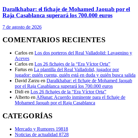
Daralkhabar: el fichaje de Mohamed Jaouab por el
Raja Casablanca superará los 700.000 euros
7 de agosto de 2026
COMENTARIOS RECIENTES
Carlos
en
Los dos porteros del Real Valladolid: Lavagnino y
Aceves
Carlos
en
Los 26 fichajes de la “Era Víctor Orta”
Fartus
en
La plantilla del Real Valladolid, jugador por
jugador: quién cuenta, quién está en duda y quién busca salida
David Zarzu
en
Daralkhabar: el fichaje de Mohamed Jaouab
por el Raja Casablanca superará los 700.000 euros
Didi
en
Los 26 fichajes de la “Era Víctor Orta”
Alberto
en
Al9anat: Acuerdo inminente para el fichaje de
Mohamed Jaouab por el Raja Casablanca
CATEGORÍAS
Mercado y Rumores
19818
Noticias de actualidad
8728