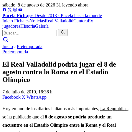
sábado, 8 de agosto de 2026
31 leyendo ahora
Pucela
Fichajes
Desde 2013 · Pucela hasta la muerte
Inicio
Fichajes
Noticias
Real Valladolid
Cantera
Ex
jugadores
Historia
Galería
Inicio
›
Pretemporada
Pretemporada
El Real Valladolid podría jugar el 8 de
agosto contra la Roma en el Estadio
Olímpico
7 de julio de 2019, 16:36 h
Facebook
X
WhatsApp
Hoy en uno de los diarios italianos más importantes,
La Repubblica
,
se ha publicado que
el 8 de agosto se podría producir un
encuentro en el Estadio Olímpico entre la Roma y el Real