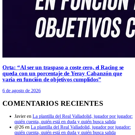
Orta: “Al ser un traspaso a coste cero, el Racing se
queda con un porcentaje de Yeray Cabanzón que
varía en función de objetivos cumplidos”
6 de agosto de 2026
COMENTARIOS RECIENTES
Javier
en
La plantilla del Real Valladolid, jugador por jugador:
quién cuenta, quién está en duda y quién busca salida
@26
en
La plantilla del Real Valladolid, jugador por jugador:
quién cuenta, quién está en duda y quién busca salida