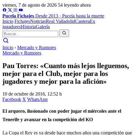
viernes, 7 de agosto de 2026
54 leyendo ahora
Pucela
Fichajes
Desde 2013 · Pucela hasta la muerte
Inicio
Fichajes
Noticias
Real Valladolid
Cantera
Ex
jugadores
Historia
Galería
Inicio
›
Mercado y Rumores
Mercado y Rumores
Pau Torres: «Cuanto más lejos lleguemos,
mejor para el Club, mejor para los
jugadores y mejor para la afición»
10 de octubre de 2016, 12:52 h
Facebook
X
WhatsApp
El arquero, ilusionado con poder jugar el miércoles ante el
Tenerife y avanzar en la competición del KO
La Copa el Rey es ya desde hace muchos años una competición que