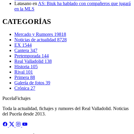
Latasano
en
AS: Biuk ha hablado con compañeros que jugará
en la MLS
CATEGORÍAS
Mercado y Rumores
19818
Noticias de actualidad
8728
EX
1544
Cantera
347
Pretemporada
144
Real Valladolid
138
Historia
105
Rival
101
Primera
88
Galería de fotos
39
Crónica
27
Pucela
Fichajes
Toda la actualidad, fichajes y rumores del Real Valladolid. Noticias
del Pucela desde 2013.