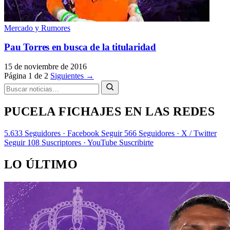
Mercado y Rumores
Pau Torres en busca de la titularidad
15 de noviembre de 2016
Página 1 de 2
Siguientes →
PUCELA FICHAJES EN LAS REDES
5.633
Seguidores · Facebook
Seguir
566
Seguidores · X / Twitter
Seguir
108
Suscriptores · YouTube
Suscribirte
LO ÚLTIMO