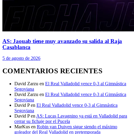
AS: Jaouab tiene muy avanzado su salida al Raja
Casablanca
5 de agosto de 2026
COMENTARIOS RECIENTES
David Zarzu
en
El Real Valladolid vence 0-3 al Gimnástica
Segoviana
David Zarzu
en
El Real Valladolid vence 0-3 al Gimnástica
Segoviana
David P
en
El Real Valladolid vence 0-3 al Gimnástica
Segoviana
David P
en
AS: Lucas Lavagnino ya está en Valladolid para
cerrar su fichaje por el Pucela
MarKus
en
Robin van Duiven sigue siendo el máximo
goleador del Real Valladolid en pretemporada