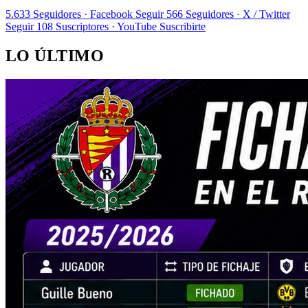
5.633
Seguidores · Facebook
Seguir
566
Seguidores · X / Twitter
Seguir
108
Suscriptores · YouTube
Suscribirte
LO ÚLTIMO