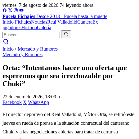
viernes, 7 de agosto de 2026
74 leyendo ahora
Pucela
Fichajes
Desde 2013 · Pucela hasta la muerte
Inicio
Fichajes
Noticias
Real Valladolid
Cantera
Ex
jugadores
Historia
Galería
Inicio
›
Mercado y Rumores
Mercado y Rumores
Orta: “Intentamos hacer una oferta que
esperemos que sea irrechazable por
Chuki”
22 de enero de 2026, 18:09 h
Facebook
X
WhatsApp
El director deportivo del Real Valladolid, Víctor Orta, se refirió este
jueves en rueda de prensa a la situación contractual del canterano
Chuki y a las negociaciones abiertas para tratar de cerrar su