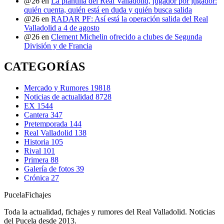
@26
en
La plantilla del Real Valladolid, jugador por jugador:
quién cuenta, quién está en duda y quién busca salida
@26
en
RADAR PF: Así está la operación salida del Real
Valladolid a 4 de agosto
@26
en
Clement Michelin ofrecido a clubes de Segunda
División y de Francia
CATEGORÍAS
Mercado y Rumores
19818
Noticias de actualidad
8728
EX
1544
Cantera
347
Pretemporada
144
Real Valladolid
138
Historia
105
Rival
101
Primera
88
Galería de fotos
39
Crónica
27
Pucela
Fichajes
Toda la actualidad, fichajes y rumores del Real Valladolid. Noticias
del Pucela desde 2013.