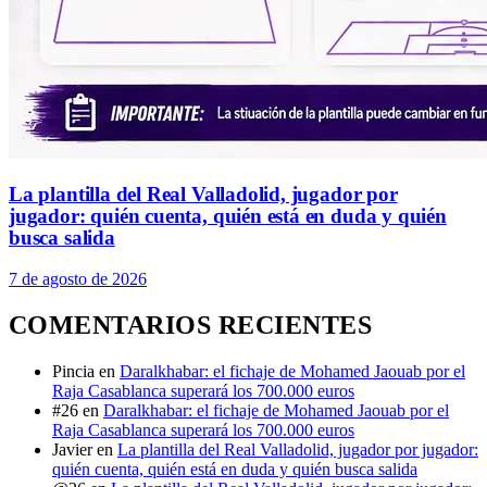
La plantilla del Real Valladolid, jugador por
jugador: quién cuenta, quién está en duda y quién
busca salida
7 de agosto de 2026
COMENTARIOS RECIENTES
Pincia
en
Daralkhabar: el fichaje de Mohamed Jaouab por el
Raja Casablanca superará los 700.000 euros
#26
en
Daralkhabar: el fichaje de Mohamed Jaouab por el
Raja Casablanca superará los 700.000 euros
Javier
en
La plantilla del Real Valladolid, jugador por jugador:
quién cuenta, quién está en duda y quién busca salida