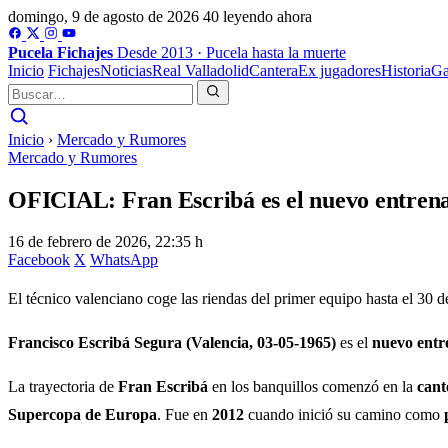
domingo, 9 de agosto de 2026
40 leyendo ahora
Pucela
Fichajes
Desde 2013 · Pucela hasta la muerte
Inicio
Fichajes
Noticias
Real Valladolid
Cantera
Ex jugadores
Historia
Ga
Inicio
›
Mercado y Rumores
Mercado y Rumores
OFICIAL: Fran Escribá es el nuevo entrena
16 de febrero de 2026, 22:35 h
Facebook
X
WhatsApp
El técnico valenciano coge las riendas del primer equipo hasta el 30 
Francisco Escribá Segura (Valencia, 03-05-1965)
es el
nuevo entr
La trayectoria de
Fran Escribá
en los banquillos comenzó en la
cant
Supercopa de Europa
. Fue en
2012
cuando inició su camino como