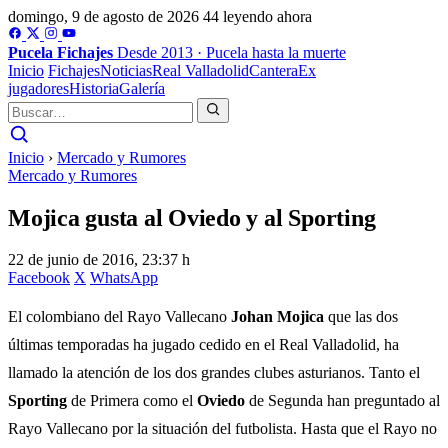
domingo, 9 de agosto de 2026
44 leyendo ahora
Pucela
Fichajes
Desde 2013 · Pucela hasta la muerte
Inicio
Fichajes
Noticias
Real Valladolid
Cantera
Ex
jugadores
Historia
Galería
Inicio
›
Mercado y Rumores
Mercado y Rumores
Mojica gusta al Oviedo y al Sporting
22 de junio de 2016, 23:37 h
Facebook
X
WhatsApp
El colombiano del Rayo Vallecano
Johan Mojica
que las dos
últimas temporadas ha jugado cedido en el Real Valladolid, ha
llamado la atención de los dos grandes clubes asturianos. Tanto el
Sporting
de Primera como el
Oviedo
de Segunda han preguntado al
Rayo Vallecano por la situación del futbolista. Hasta que el Rayo no