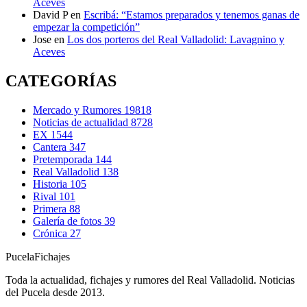
Aceves
David P
en
Escribá: “Estamos preparados y tenemos ganas de
empezar la competición”
Jose
en
Los dos porteros del Real Valladolid: Lavagnino y
Aceves
CATEGORÍAS
Mercado y Rumores
19818
Noticias de actualidad
8728
EX
1544
Cantera
347
Pretemporada
144
Real Valladolid
138
Historia
105
Rival
101
Primera
88
Galería de fotos
39
Crónica
27
Pucela
Fichajes
Toda la actualidad, fichajes y rumores del Real Valladolid. Noticias
del Pucela desde 2013.