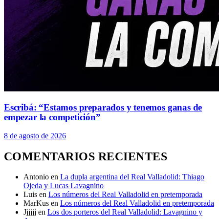
Escribá: “Estamos preparados y tenemos ganas de
empezar la competición”
8 de agosto de 2026
COMENTARIOS RECIENTES
Antonio
en
La dupla argentina del Real Valladolid: Thiago
Ojeda y Lucas Lavagnino
Luis
en
Los números del Real Valladolid en pretemporada
MarKus
en
Los números del Real Valladolid en pretemporada
Jjjjjj
en
Los dos porteros del Real Valladolid: Lavagnino y