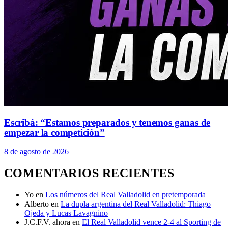
Escribá: “Estamos preparados y tenemos ganas de
empezar la competición”
8 de agosto de 2026
COMENTARIOS RECIENTES
Yo
en
Los números del Real Valladolid en pretemporada
Alberto
en
La dupla argentina del Real Valladolid: Thiago
Ojeda y Lucas Lavagnino
J.C.F.V. ahora
en
El Real Valladolid vence 2-4 al Sporting de