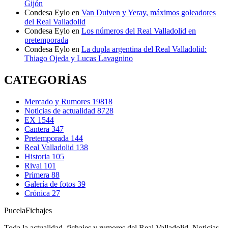
Gijón
Condesa Eylo
en
Van Duiven y Yeray, máximos goleadores
del Real Valladolid
Condesa Eylo
en
Los números del Real Valladolid en
pretemporada
Condesa Eylo
en
La dupla argentina del Real Valladolid:
Thiago Ojeda y Lucas Lavagnino
CATEGORÍAS
Mercado y Rumores
19818
Noticias de actualidad
8728
EX
1544
Cantera
347
Pretemporada
144
Real Valladolid
138
Historia
105
Rival
101
Primera
88
Galería de fotos
39
Crónica
27
Pucela
Fichajes
Toda la actualidad, fichajes y rumores del Real Valladolid. Noticias