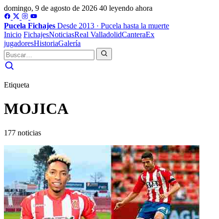
domingo, 9 de agosto de 2026
40 leyendo ahora
Pucela
Fichajes
Desde 2013 · Pucela hasta la muerte
Inicio
Fichajes
Noticias
Real Valladolid
Cantera
Ex
jugadores
Historia
Galería
Etiqueta
MOJICA
177 noticias