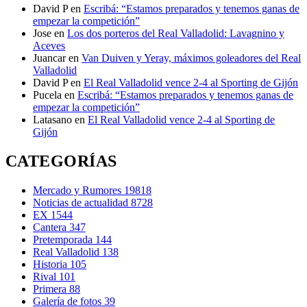
David P
en
Escribá: “Estamos preparados y tenemos ganas de
empezar la competición”
Jose
en
Los dos porteros del Real Valladolid: Lavagnino y
Aceves
Juancar
en
Van Duiven y Yeray, máximos goleadores del Real
Valladolid
David P
en
El Real Valladolid vence 2-4 al Sporting de Gijón
Pucela
en
Escribá: “Estamos preparados y tenemos ganas de
empezar la competición”
Latasano
en
El Real Valladolid vence 2-4 al Sporting de
Gijón
CATEGORÍAS
Mercado y Rumores
19818
Noticias de actualidad
8728
EX
1544
Cantera
347
Pretemporada
144
Real Valladolid
138
Historia
105
Rival
101
Primera
88
Galería de fotos
39