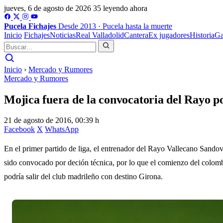
jueves, 6 de agosto de 2026
35 leyendo ahora
Pucela
Fichajes
Desde 2013 · Pucela hasta la muerte
Inicio
Fichajes
Noticias
Real Valladolid
Cantera
Ex jugadores
Historia
Ga
Inicio
›
Mercado y Rumores
Mercado y Rumores
Mojica fuera de la convocatoria del Rayo po
21 de agosto de 2016, 00:39 h
Facebook
X
WhatsApp
En el primer partido de liga, el entrenador del Rayo Vallecano Sandov
sido convocado por deción técnica, por lo que el comienzo del colom
podría salir del club madrileño con destino Girona.