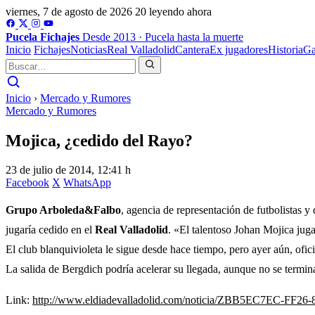
viernes, 7 de agosto de 2026
20 leyendo ahora
Pucela
Fichajes
Desde 2013 · Pucela hasta la muerte
Inicio
Fichajes
Noticias
Real Valladolid
Cantera
Ex jugadores
Historia
Ga
Inicio
›
Mercado y Rumores
Mercado y Rumores
Mojica, ¿cedido del Rayo?
23 de julio de 2014, 12:41 h
Facebook
X
WhatsApp
Grupo Arboleda&Falbo
, agencia de representación de futbolistas y
jugaría cedido en el
Real Valladolid
. «El talentoso Johan Mojica jug
El club blanquivioleta le sigue desde hace tiempo, pero ayer aún, ofic
La salida de Bergdich podría acelerar su llegada, aunque no se termi
Link:
http://www.eldiadevalladolid.com/noticia/ZBB5EC7EC-FF2