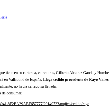
lería
 que tiene en su cartera a, entre otros, Gilberto Alcatraz García y Humb
ará en Valladolid de España.
Llega cedido procedente de Rayo Valle
ialmente, no había cerrado su llegada.
na de consumar.
6-8041-8F2EA29ABF657777/20140723/mojica/cedido/rayo