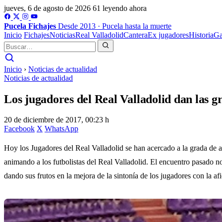
jueves, 6 de agosto de 2026
61 leyendo ahora
Pucela
Fichajes
Desde 2013 · Pucela hasta la muerte
Inicio
Fichajes
Noticias
Real Valladolid
Cantera
Ex jugadores
Historia
Ga
Inicio
›
Noticias de actualidad
Noticias de actualidad
Los jugadores del Real Valladolid dan las g
20 de diciembre de 2017, 00:23 h
Facebook
X
WhatsApp
Hoy los Jugadores del Real Valladolid se han acercado a la grada de
animando a los futbolistas del Real Valladolid. El encuentro pasado no 
dando sus frutos en la mejora de la sintonía de los jugadores con la af