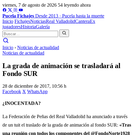
viernes, 7 de agosto de 2026
54 leyendo ahora
Pucela
Fichajes
Desde 2013 · Pucela hasta la muerte
Inicio
Fichajes
Noticias
Real Valladolid
Cantera
Ex
jugadores
Historia
Galería
Inicio
›
Noticias de actualidad
Noticias de actualidad
La grada de animación se trasladará al
Fondo SUR
28 de diciembre de 2017, 10:56 h
Facebook
X
WhatsApp
¿INOCENTADA?
La Federación de Peñas del Real Valladolid ha anunciado a través
de un tuit el traslado de la grada de animación al fondo SUR:
«Tras
una reunión con todos los componentes del @FondoNorte1928