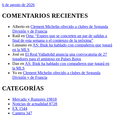
6 de agosto de 2026
COMENTARIOS RECIENTES
Alberto
en
Clement Michelin ofrecido a clubes de Segunda
División y de Francia
Raúl
en
Orta: “Espero que se concreten un par de salidas a
final de esta semana o el comienzo de la próxima”
Latasano
en
AS: Biuk ha hablado con compañeros que jugará
en la MLS
José
en
El Real Valladolid anuncia una convocatoria de 27
jugadores para el amistoso en Países Bajos
Dan
en
AS: Biuk ha hablado con compañeros que jugará en
la MLS
Yo
en
Clement Michelin ofrecido a clubes de Segunda
División y de Francia
CATEGORÍAS
Mercado y Rumores
19818
Noticias de actualidad
8728
EX
1544
Cantera
347