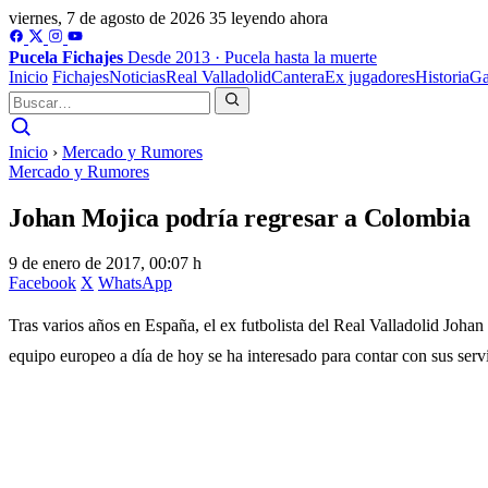
viernes, 7 de agosto de 2026
35 leyendo ahora
Pucela
Fichajes
Desde 2013 · Pucela hasta la muerte
Inicio
Fichajes
Noticias
Real Valladolid
Cantera
Ex jugadores
Historia
Ga
Inicio
›
Mercado y Rumores
Mercado y Rumores
Johan Mojica podría regresar a Colombia
9 de enero de 2017, 00:07 h
Facebook
X
WhatsApp
Tras varios años en España, el ex futbolista del Real Valladolid Joha
equipo europeo a día de hoy se ha interesado para contar con sus servi