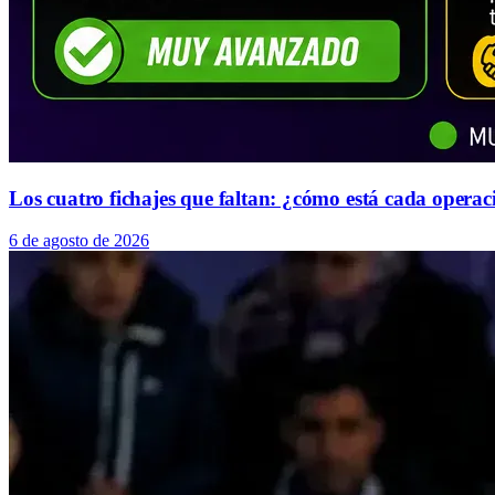
Los cuatro fichajes que faltan: ¿cómo está cada operac
6 de agosto de 2026