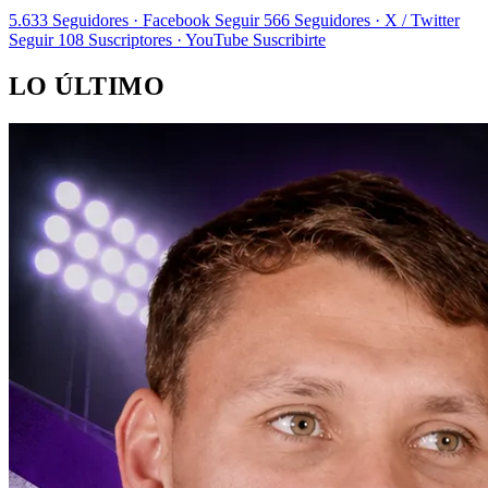
5.633
Seguidores · Facebook
Seguir
566
Seguidores · X / Twitter
Seguir
108
Suscriptores · YouTube
Suscribirte
LO ÚLTIMO