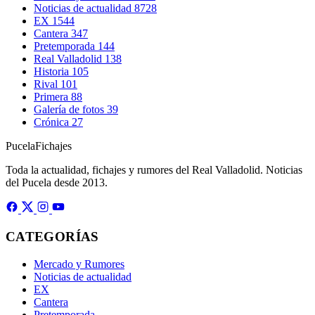
Noticias de actualidad
8728
EX
1544
Cantera
347
Pretemporada
144
Real Valladolid
138
Historia
105
Rival
101
Primera
88
Galería de fotos
39
Crónica
27
Pucela
Fichajes
Toda la actualidad, fichajes y rumores del Real Valladolid. Noticias
del Pucela desde 2013.
CATEGORÍAS
Mercado y Rumores
Noticias de actualidad
EX
Cantera
Pretemporada