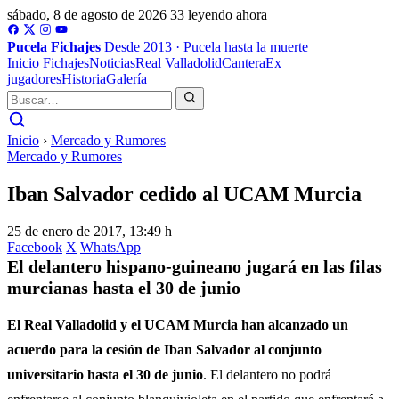
sábado, 8 de agosto de 2026
33 leyendo ahora
Pucela
Fichajes
Desde 2013 · Pucela hasta la muerte
Inicio
Fichajes
Noticias
Real Valladolid
Cantera
Ex
jugadores
Historia
Galería
Inicio
›
Mercado y Rumores
Mercado y Rumores
Iban Salvador cedido al UCAM Murcia
25 de enero de 2017, 13:49 h
Facebook
X
WhatsApp
El delantero hispano-guineano jugará en las filas
murcianas hasta el 30 de junio
El Real Valladolid y el UCAM Murcia han alcanzado un
acuerdo para la cesión de Iban Salvador al conjunto
universitario hasta el 30 de junio
. El delantero no podrá