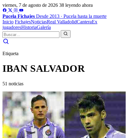
viernes, 7 de agosto de 2026
38 leyendo ahora
Pucela
Fichajes
Desde 2013 · Pucela hasta la muerte
Inicio
Fichajes
Noticias
Real Valladolid
Cantera
Ex
jugadores
Historia
Galería
Etiqueta
IBAN SALVADOR
51 noticias