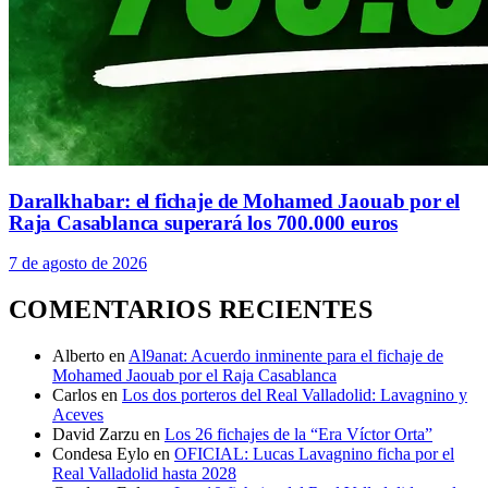
Daralkhabar: el fichaje de Mohamed Jaouab por el
Raja Casablanca superará los 700.000 euros
7 de agosto de 2026
COMENTARIOS RECIENTES
Alberto
en
Al9anat: Acuerdo inminente para el fichaje de
Mohamed Jaouab por el Raja Casablanca
Carlos
en
Los dos porteros del Real Valladolid: Lavagnino y
Aceves
David Zarzu
en
Los 26 fichajes de la “Era Víctor Orta”
Condesa Eylo
en
OFICIAL: Lucas Lavagnino ficha por el
Real Valladolid hasta 2028