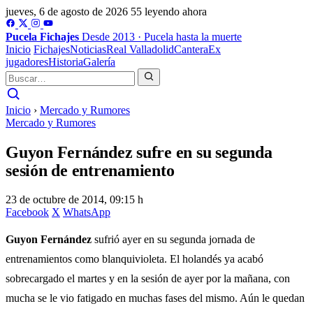
jueves, 6 de agosto de 2026
55 leyendo ahora
Pucela
Fichajes
Desde 2013 · Pucela hasta la muerte
Inicio
Fichajes
Noticias
Real Valladolid
Cantera
Ex
jugadores
Historia
Galería
Inicio
›
Mercado y Rumores
Mercado y Rumores
Guyon Fernández sufre en su segunda
sesión de entrenamiento
23 de octubre de 2014, 09:15 h
Facebook
X
WhatsApp
Guyon Fernández
sufrió ayer en su segunda jornada de
entrenamientos como blanquivioleta. El holandés ya acabó
sobrecargado el martes y en la sesión de ayer por la mañana, con
mucha se le vio fatigado en muchas fases del mismo. Aún le quedan