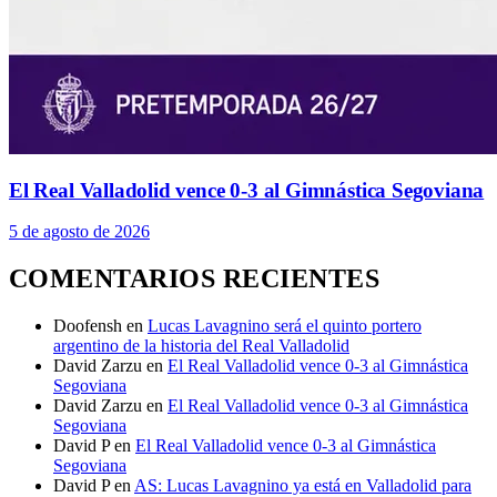
El Real Valladolid vence 0-3 al Gimnástica Segoviana
5 de agosto de 2026
COMENTARIOS RECIENTES
Doofensh
en
Lucas Lavagnino será el quinto portero
argentino de la historia del Real Valladolid
David Zarzu
en
El Real Valladolid vence 0-3 al Gimnástica
Segoviana
David Zarzu
en
El Real Valladolid vence 0-3 al Gimnástica
Segoviana
David P
en
El Real Valladolid vence 0-3 al Gimnástica
Segoviana
David P
en
AS: Lucas Lavagnino ya está en Valladolid para