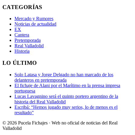
CATEGORÍAS
Mercado y Rumores
Noticias de actualidad
EX
Cantera
Pretemporada
Real Valladolid
Historia
LO ÚLTIMO
Solo Latasa y Jorge Delgado no han marcado de los
delanteros en pretemporada
El fichaje de Alani por el Marítimo en la prensa impresa
portuguesa
Lucas Lavagnino será el quinto portero argentino de la
historia del Real Valladolid
Escribá: “Hemos jugado muy serios, lo de menos es el
resultado”
© 2026 Pucela Fichajes · Web no oficial de noticias del Real
Valladolid