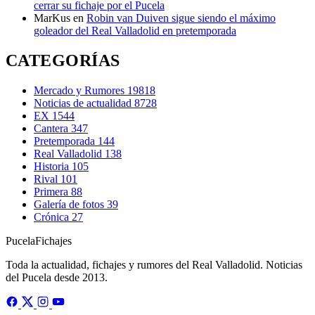
cerrar su fichaje por el Pucela
MarKus
en
Robin van Duiven sigue siendo el máximo
goleador del Real Valladolid en pretemporada
CATEGORÍAS
Mercado y Rumores
19818
Noticias de actualidad
8728
EX
1544
Cantera
347
Pretemporada
144
Real Valladolid
138
Historia
105
Rival
101
Primera
88
Galería de fotos
39
Crónica
27
Pucela
Fichajes
Toda la actualidad, fichajes y rumores del Real Valladolid. Noticias
del Pucela desde 2013.