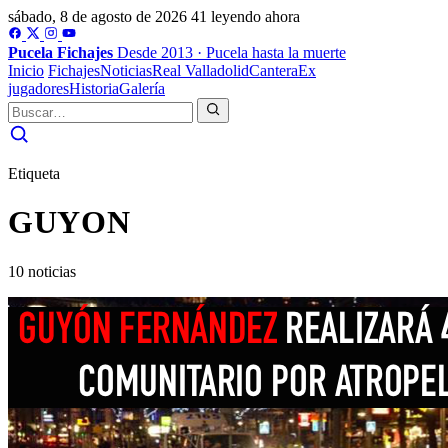
sábado, 8 de agosto de 2026
41 leyendo ahora
Pucela
Fichajes
Desde 2013 · Pucela hasta la muerte
Inicio
Fichajes
Noticias
Real Valladolid
Cantera
Ex
jugadores
Historia
Galería
Etiqueta
GUYON
10 noticias