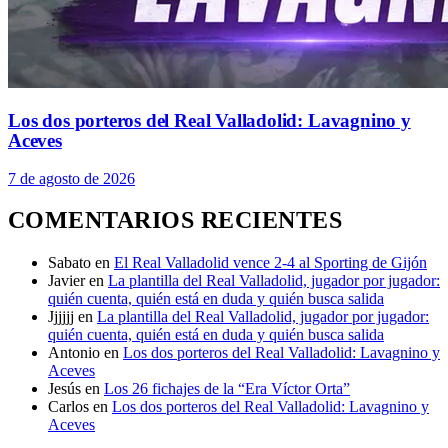
Los dos porteros del Real Valladolid: Lavagnino y
Aceves
7 de agosto de 2026
COMENTARIOS RECIENTES
Sabato
en
El Real Valladolid vence 2-4 al Sporting de Gijón
Javier
en
La plantilla del Real Valladolid, jugador por jugador:
quién cuenta, quién está en duda y quién busca salida
Jjjjjj
en
La plantilla del Real Valladolid, jugador por jugador:
quién cuenta, quién está en duda y quién busca salida
Antonio
en
Los dos porteros del Real Valladolid: Lavagnino y
Aceves
Jesús
en
Los 26 fichajes de la “Era Víctor Orta”
Carlos
en
Los dos porteros del Real Valladolid: Lavagnino y
Aceves