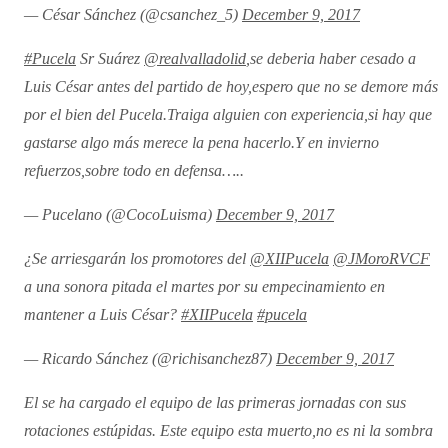
— César Sánchez (@csanchez_5)
December 9, 2017
#Pucela
Sr Suárez
@realvalladolid
,se deberia haber cesado a
Luis César antes del partido de hoy,espero que no se demore más
por el bien del Pucela.Traiga alguien con experiencia,si hay que
gastarse algo más merece la pena hacerlo.Y en invierno
refuerzos,sobre todo en defensa…..
— Pucelano (@CocoLuisma)
December 9, 2017
¿Se arriesgarán los promotores del
@XIIPucela
@JMoroRVCF
a una sonora pitada el martes por su empecinamiento en
mantener a Luis César?
#XIIPucela
#pucela
— Ricardo Sánchez (@richisanchez87)
December 9, 2017
El se ha cargado el equipo de las primeras jornadas con sus
rotaciones estúpidas. Este equipo esta muerto,no es ni la sombra