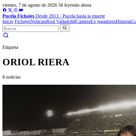
viernes, 7 de agosto de 2026
56 leyendo ahora
Pucela
Fichajes
Desde 2013 · Pucela hasta la muerte
Inicio
Fichajes
Noticias
Real Valladolid
Cantera
Ex jugadores
Historia
Ga
Etiqueta
ORIOL RIERA
8 noticias