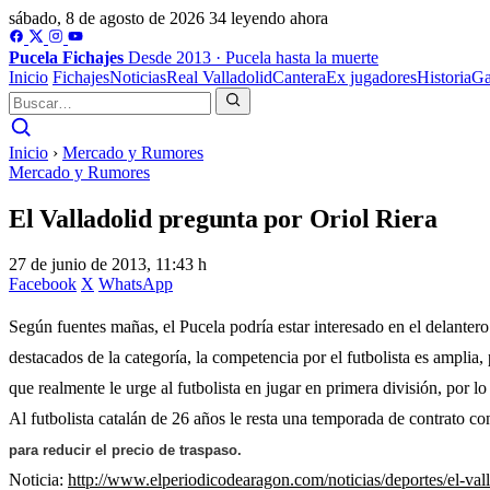
sábado, 8 de agosto de 2026
34 leyendo ahora
Pucela
Fichajes
Desde 2013 · Pucela hasta la muerte
Inicio
Fichajes
Noticias
Real Valladolid
Cantera
Ex jugadores
Historia
Ga
Inicio
›
Mercado y Rumores
Mercado y Rumores
El Valladolid pregunta por Oriol Riera
27 de junio de 2013, 11:43 h
Facebook
X
WhatsApp
Según fuentes mañas, el Pucela podría estar interesado en el delanter
destacados de la categoría, la competencia por el futbolista es amplia
que realmente le urge al futbolista en jugar en primera división, por lo
Al futbolista catalán de 26 años le resta una temporada de contrato co
para reducir el precio de traspaso.
Noticia:
http://www.elperiodicodearagon.com/noticias/deportes/el-val