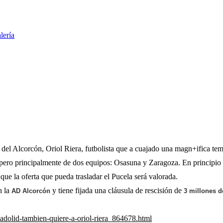
lería
o del Alcorcón, Oriol Riera, futbolista que a cuajado una magn+ifica t
, pero principalmente de dos equipos: Osasuna y Zaragoza. En principio 
 que la oferta que pueda trasladar el Pucela será valorada.
n la
y tiene fijada una cláusula de rescisión de
AD Alcorcón
3 millones d
ladolid-tambien-quiere-a-oriol-riera_864678.html