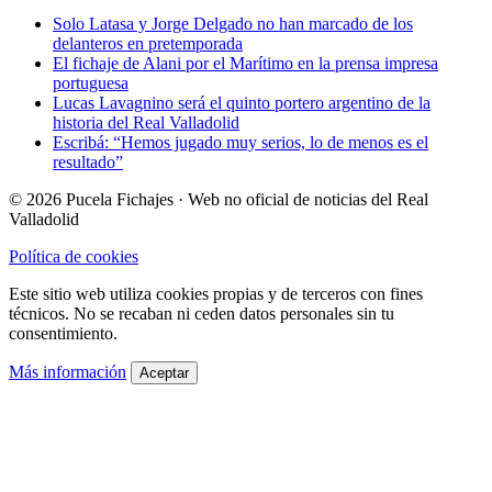
Solo Latasa y Jorge Delgado no han marcado de los
delanteros en pretemporada
El fichaje de Alani por el Marítimo en la prensa impresa
portuguesa
Lucas Lavagnino será el quinto portero argentino de la
historia del Real Valladolid
Escribá: “Hemos jugado muy serios, lo de menos es el
resultado”
© 2026 Pucela Fichajes · Web no oficial de noticias del Real
Valladolid
Política de cookies
Este sitio web utiliza cookies propias y de terceros con fines
técnicos. No se recaban ni ceden datos personales sin tu
consentimiento.
Más información
Aceptar