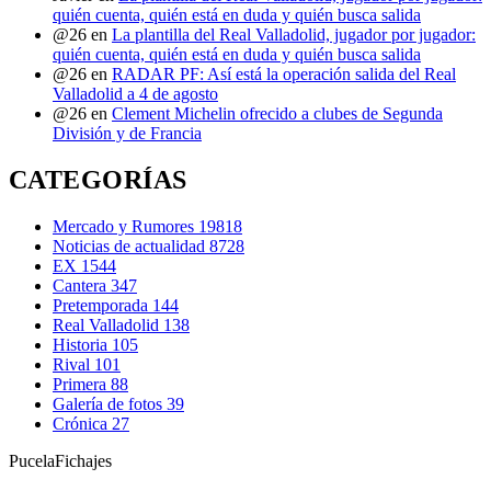
quién cuenta, quién está en duda y quién busca salida
@26
en
La plantilla del Real Valladolid, jugador por jugador:
quién cuenta, quién está en duda y quién busca salida
@26
en
RADAR PF: Así está la operación salida del Real
Valladolid a 4 de agosto
@26
en
Clement Michelin ofrecido a clubes de Segunda
División y de Francia
CATEGORÍAS
Mercado y Rumores
19818
Noticias de actualidad
8728
EX
1544
Cantera
347
Pretemporada
144
Real Valladolid
138
Historia
105
Rival
101
Primera
88
Galería de fotos
39
Crónica
27
Pucela
Fichajes