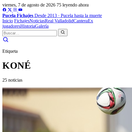
viernes, 7 de agosto de 2026
75 leyendo ahora
Pucela
Fichajes
Desde 2013 · Pucela hasta la muerte
Inicio
Fichajes
Noticias
Real Valladolid
Cantera
Ex
jugadores
Historia
Galería
Etiqueta
KONÉ
25 noticias