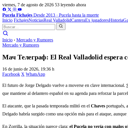
viernes, 7 de agosto de 2026
53 leyendo ahora
Pucela
Fichajes
Desde 2013 · Pucela hasta la muerte
Inicio
Fichajes
Noticias
Real Valladolid
Cantera
Ex jugadores
Historia
Ga
Inicio
›
Mercado y Rumores
Mercado y Rumores
Мач Телеграф: El Real Valladolid espera co
16 de junio de 2026, 19:36 h
Facebook
X
WhatsApp
El futuro de Jorge Delgado vuelve a moverse en clave internacional.
que mantiene al delantero español en su agenda para reforzar la parcel
El atacante, que la pasada temporada militó en el
Chaves
portugués, a
Delgado habría surgido como una opción más para el ataque, aunque por
En Zorrilla, la situación parece clara:
el Pucela no vería con malos o