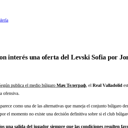
lería
n interés una oferta del Levski Sofia por J
Según publica el medio búlgaro
Мач Телеграф
, el
Real Valladolid
est
a ofensiva.
parece como una de las alternativas que maneja el conjunto búlgaro de
 el momento no existe una decisión definitiva sobre si el club búlgaro 
jos una salida del jugador siempre que las condiciones resulten fav