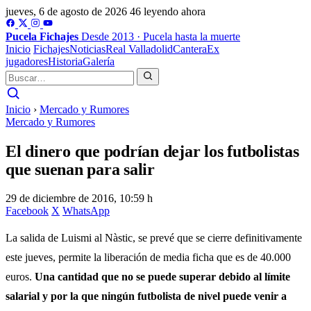
jueves, 6 de agosto de 2026
46 leyendo ahora
Pucela
Fichajes
Desde 2013 · Pucela hasta la muerte
Inicio
Fichajes
Noticias
Real Valladolid
Cantera
Ex
jugadores
Historia
Galería
Inicio
›
Mercado y Rumores
Mercado y Rumores
El dinero que podrían dejar los futbolistas
que suenan para salir
29 de diciembre de 2016, 10:59 h
Facebook
X
WhatsApp
La salida de Luismi al Nàstic, se prevé que se cierre definitivamente
este jueves, permite la liberación de media ficha que es de 40.000
euros.
Una cantidad que no se puede superar debido al límite
salarial y por la que ningún futbolista de nivel puede venir a