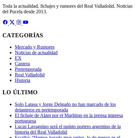
Toda la actualidad, fichajes y rumores del Real Valladolid. Noticias
del Pucela desde 2013.
CATEGORÍAS
Mercado y Rumores
Noticias de actualidad
EX
Cantera
Pretemporada
Real Valladolid
Historia
LO ÚLTIMO
Solo Latasa y Jorge Delgado no han marcado de los
delanteros en pretemporada
El fichaje de Alani por el Marítimo en la prensa impresa
portuguesa
Lucas Lavagnino será el quinto portero argentino de la
historia del Real Valladolid
Escribá: “Hemos jugado muy serios, lo de menos es el