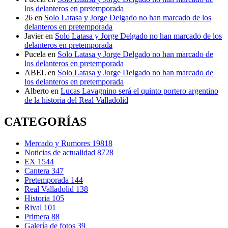
los delanteros en pretemporada
26
en
Solo Latasa y Jorge Delgado no han marcado de los
delanteros en pretemporada
Javier
en
Solo Latasa y Jorge Delgado no han marcado de los
delanteros en pretemporada
Pucela
en
Solo Latasa y Jorge Delgado no han marcado de
los delanteros en pretemporada
ABEL
en
Solo Latasa y Jorge Delgado no han marcado de
los delanteros en pretemporada
Alberto
en
Lucas Lavagnino será el quinto portero argentino
de la historia del Real Valladolid
CATEGORÍAS
Mercado y Rumores
19818
Noticias de actualidad
8728
EX
1544
Cantera
347
Pretemporada
144
Real Valladolid
138
Historia
105
Rival
101
Primera
88
Galería de fotos
39