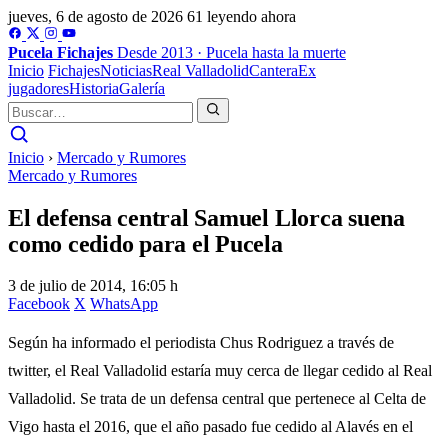
jueves, 6 de agosto de 2026
61 leyendo ahora
Pucela
Fichajes
Desde 2013 · Pucela hasta la muerte
Inicio
Fichajes
Noticias
Real Valladolid
Cantera
Ex
jugadores
Historia
Galería
Inicio
›
Mercado y Rumores
Mercado y Rumores
El defensa central Samuel Llorca suena
como cedido para el Pucela
3 de julio de 2014, 16:05 h
Facebook
X
WhatsApp
Según ha informado el periodista Chus Rodriguez a través de
twitter, el Real Valladolid estaría muy cerca de llegar cedido al Real
Valladolid. Se trata de un defensa central que pertenece al Celta de
Vigo hasta el 2016, que el año pasado fue cedido al Alavés en el