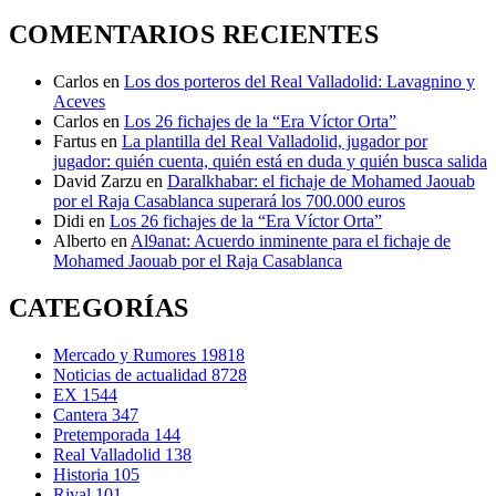
COMENTARIOS RECIENTES
Carlos
en
Los dos porteros del Real Valladolid: Lavagnino y
Aceves
Carlos
en
Los 26 fichajes de la “Era Víctor Orta”
Fartus
en
La plantilla del Real Valladolid, jugador por
jugador: quién cuenta, quién está en duda y quién busca salida
David Zarzu
en
Daralkhabar: el fichaje de Mohamed Jaouab
por el Raja Casablanca superará los 700.000 euros
Didi
en
Los 26 fichajes de la “Era Víctor Orta”
Alberto
en
Al9anat: Acuerdo inminente para el fichaje de
Mohamed Jaouab por el Raja Casablanca
CATEGORÍAS
Mercado y Rumores
19818
Noticias de actualidad
8728
EX
1544
Cantera
347
Pretemporada
144
Real Valladolid
138
Historia
105
Rival
101