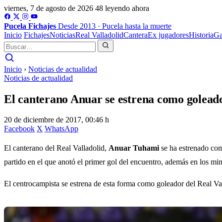
viernes, 7 de agosto de 2026
48 leyendo ahora
Pucela
Fichajes
Desde 2013 · Pucela hasta la muerte
Inicio
Fichajes
Noticias
Real Valladolid
Cantera
Ex jugadores
Historia
Ga
Inicio
›
Noticias de actualidad
Noticias de actualidad
El canterano Anuar se estrena como golead
20 de diciembre de 2017, 00:46 h
Facebook
X
WhatsApp
El canterano del Real Valladolid,
Anuar Tuhami
se ha estrenado como
partido en el que anotó el primer gol del encuentro, además en los mi
El centrocampista se estrena de esta forma como goleador del Real Va