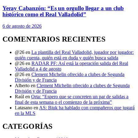
Yeray Cabanzón: “Es un orgullo llegar a un club
histórico como el Real Valladolid”
6 de agosto de 2026
COMENTARIOS RECIENTES
@26
en
La plantilla del Real Valladolid, jugador por jugador:
quién cuenta, quién está en duda y quién busca salida
@26
en
RADAR PF: Así está la operación salida del Real
Valladolid a 4 de agosto
@26
en
Clement Michelin ofrecido a clubes de Segunda
División y de Francia
Alberto
en
Clement Michelin ofrecido a clubes de Segunda
División y de Francia
Raúl
en
Orta: “Espero que se concreten un par de salidas a
final de esta semana o el comienzo de la próxima”
Latasano
en
AS: Biuk ha hablado con compañeros que jugará
en la MLS
CATEGORÍAS