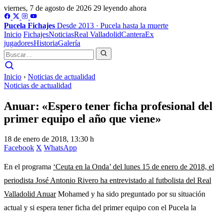
viernes, 7 de agosto de 2026
29 leyendo ahora
Pucela
Fichajes
Desde 2013 · Pucela hasta la muerte
Inicio
Fichajes
Noticias
Real Valladolid
Cantera
Ex
jugadores
Historia
Galería
Inicio
›
Noticias de actualidad
Noticias de actualidad
Anuar: «Espero tener ficha profesional del
primer equipo el año que viene»
18 de enero de 2018, 13:30 h
Facebook
X
WhatsApp
En el programa
‘Ceuta en la Onda’ del lunes 15 de enero de 2018, el
periodista José Antonio Rivero ha entrevistado al futbolista del Real
Valladolid Anuar
Mohamed y ha sido preguntado por su situación
actual y si espera tener ficha del primer equipo con el Pucela la