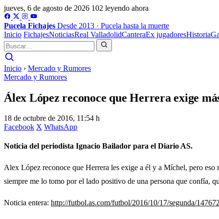
jueves, 6 de agosto de 2026
102 leyendo ahora
Pucela
Fichajes
Desde 2013 · Pucela hasta la muerte
Inicio
Fichajes
Noticias
Real Valladolid
Cantera
Ex jugadores
Historia
Ga
Inicio
›
Mercado y Rumores
Mercado y Rumores
Álex López reconoce que Herrera exige más
18 de octubre de 2016, 11:54 h
Facebook
X
WhatsApp
Noticia del periodista Ignacio Bailador para el Diario AS.
Alex López reconoce que Herrera les exige a él y a Míchel, pero eso 
siempre me lo tomo por el lado positivo de una persona que confía, q
Noticia entera:
http://futbol.as.com/futbol/2016/10/17/segunda/147