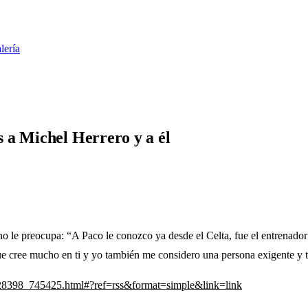
lería
 a Michel Herrero y a él
no le preocupa: “A Paco le conozco ya desde el Celta, fue el entrenad
ue cree mucho en ti y yo también me considero una persona exigente y t
6728398_745425.html#?ref=rss&format=simple&link=link