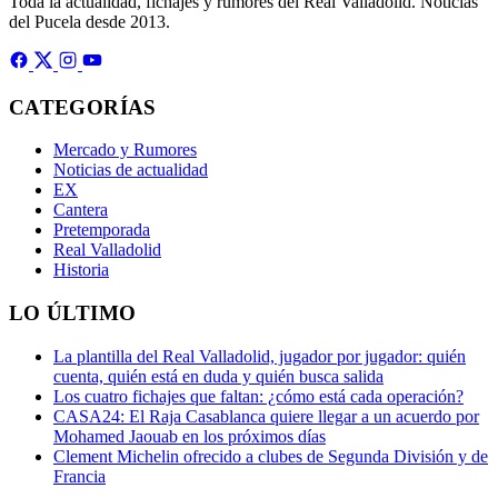
Toda la actualidad, fichajes y rumores del Real Valladolid. Noticias
del Pucela desde 2013.
CATEGORÍAS
Mercado y Rumores
Noticias de actualidad
EX
Cantera
Pretemporada
Real Valladolid
Historia
LO ÚLTIMO
La plantilla del Real Valladolid, jugador por jugador: quién
cuenta, quién está en duda y quién busca salida
Los cuatro fichajes que faltan: ¿cómo está cada operación?
CASA24: El Raja Casablanca quiere llegar a un acuerdo por
Mohamed Jaouab en los próximos días
Clement Michelin ofrecido a clubes de Segunda División y de
Francia