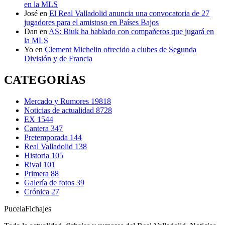
en la MLS
José
en
El Real Valladolid anuncia una convocatoria de 27
jugadores para el amistoso en Países Bajos
Dan
en
AS: Biuk ha hablado con compañeros que jugará en
la MLS
Yo
en
Clement Michelin ofrecido a clubes de Segunda
División y de Francia
CATEGORÍAS
Mercado y Rumores
19818
Noticias de actualidad
8728
EX
1544
Cantera
347
Pretemporada
144
Real Valladolid
138
Historia
105
Rival
101
Primera
88
Galería de fotos
39
Crónica
27
Pucela
Fichajes