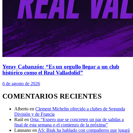
Yeray Cabanzón: “Es un orgullo llegar a un club
histórico como el Real Valladolid”
6 de agosto de 2026
COMENTARIOS RECIENTES
Alberto
en
Clement Michelin ofrecido a clubes de Segunda
División y de Francia
Raúl
en
Orta: “Espero que se concreten un par de salidas a
final de esta semana o el comienzo de la próxima”
Latasano
en
AS: Biuk ha hablado con compañeros que jugará