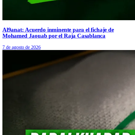
Al9anat: Acuerdo inminente para el fichaje de
Mohamed Jaouab por el Raja Casablanca
7 de agosto de 2026