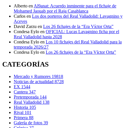
Alberto
en
Al9anat: Acuerdo inminente para el fichaje de
Mohamed Jaouab por el Raja Casablanca
Carlos
en
Los dos porteros del Real Valladolid: Lavagnino y
Aceves
David Zarzu
en
Los 26 fichajes de la “Era Víctor Orta”
Condesa Eylo
en
OFICIAL: Lucas Lavagnino ficha por el
Real Valladolid hasta 2028
Condesa Eylo
en
Los 10 fichajes del Real Valladolid para la
temporada 2026/27
Condesa Eylo
en
Los 26 fichajes de la “Era Víctor Orta”
CATEGORÍAS
Mercado y Rumores
19818
Noticias de actualidad
8728
EX
1544
Cantera
347
Pretemporada
144
Real Valladolid
138
Historia
105
Rival
101
Primera
88
Galería de fotos
39
Crónica
27