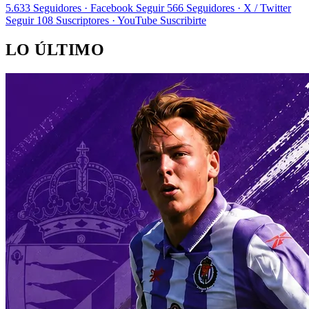
5.633
Seguidores · Facebook
Seguir
566
Seguidores · X / Twitter
Seguir
108
Suscriptores · YouTube
Suscribirte
LO ÚLTIMO