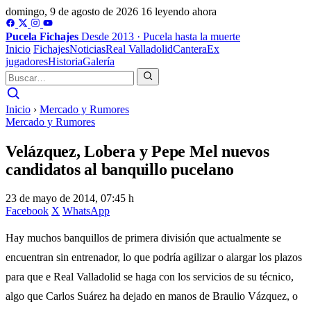
domingo, 9 de agosto de 2026
16 leyendo ahora
Pucela
Fichajes
Desde 2013 · Pucela hasta la muerte
Inicio
Fichajes
Noticias
Real Valladolid
Cantera
Ex
jugadores
Historia
Galería
Inicio
›
Mercado y Rumores
Mercado y Rumores
Velázquez, Lobera y Pepe Mel nuevos
candidatos al banquillo pucelano
23 de mayo de 2014, 07:45 h
Facebook
X
WhatsApp
Hay muchos banquillos de primera división que actualmente se
encuentran sin entrenador, lo que podría agilizar o alargar los plazos
para que e Real Valladolid se haga con los servicios de su técnico,
algo que Carlos Suárez ha dejado en manos de Braulio Vázquez, o