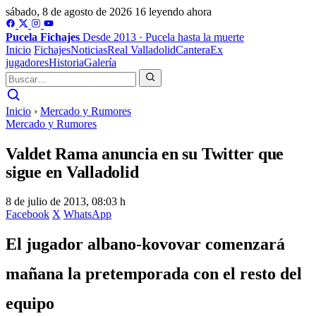
sábado, 8 de agosto de 2026
16 leyendo ahora
Pucela
Fichajes
Desde 2013 · Pucela hasta la muerte
Inicio
Fichajes
Noticias
Real Valladolid
Cantera
Ex
jugadores
Historia
Galería
Inicio
›
Mercado y Rumores
Mercado y Rumores
Valdet Rama anuncia en su Twitter que
sigue en Valladolid
8 de julio de 2013, 08:03 h
Facebook
X
WhatsApp
El jugador albano-kovovar comenzará
mañana la pretemporada con el resto del
equipo