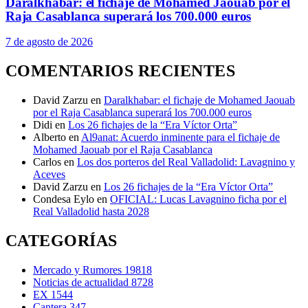
Daralkhabar: el fichaje de Mohamed Jaouab por el
Raja Casablanca superará los 700.000 euros
7 de agosto de 2026
COMENTARIOS RECIENTES
David Zarzu
en
Daralkhabar: el fichaje de Mohamed Jaouab
por el Raja Casablanca superará los 700.000 euros
Didi
en
Los 26 fichajes de la “Era Víctor Orta”
Alberto
en
Al9anat: Acuerdo inminente para el fichaje de
Mohamed Jaouab por el Raja Casablanca
Carlos
en
Los dos porteros del Real Valladolid: Lavagnino y
Aceves
David Zarzu
en
Los 26 fichajes de la “Era Víctor Orta”
Condesa Eylo
en
OFICIAL: Lucas Lavagnino ficha por el
Real Valladolid hasta 2028
CATEGORÍAS
Mercado y Rumores
19818
Noticias de actualidad
8728
EX
1544
Cantera
347