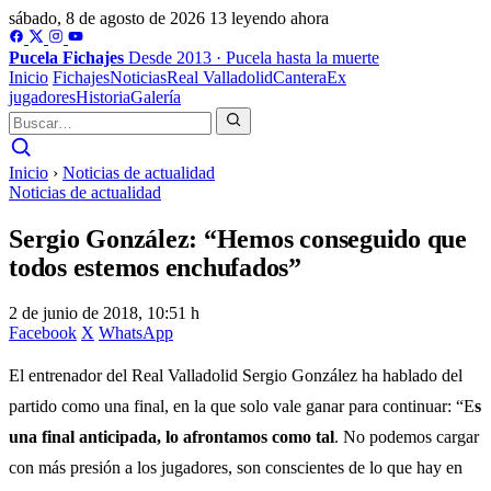
sábado, 8 de agosto de 2026
13 leyendo ahora
Pucela
Fichajes
Desde 2013 · Pucela hasta la muerte
Inicio
Fichajes
Noticias
Real Valladolid
Cantera
Ex
jugadores
Historia
Galería
Inicio
›
Noticias de actualidad
Noticias de actualidad
Sergio González: “Hemos conseguido que
todos estemos enchufados”
2 de junio de 2018, 10:51 h
Facebook
X
WhatsApp
El entrenador del Real Valladolid Sergio González ha hablado del
partido como una final, en la que solo vale ganar para continuar: “E
s
una final anticipada, lo afrontamos como tal
. No podemos cargar
con más presión a los jugadores, son conscientes de lo que hay en