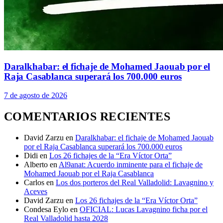
Daralkhabar: el fichaje de Mohamed Jaouab por el
Raja Casablanca superará los 700.000 euros
7 de agosto de 2026
COMENTARIOS RECIENTES
David Zarzu
en
Daralkhabar: el fichaje de Mohamed Jaouab
por el Raja Casablanca superará los 700.000 euros
Didi
en
Los 26 fichajes de la “Era Víctor Orta”
Alberto
en
Al9anat: Acuerdo inminente para el fichaje de
Mohamed Jaouab por el Raja Casablanca
Carlos
en
Los dos porteros del Real Valladolid: Lavagnino y
Aceves
David Zarzu
en
Los 26 fichajes de la “Era Víctor Orta”
Condesa Eylo
en
OFICIAL: Lucas Lavagnino ficha por el
Real Valladolid hasta 2028