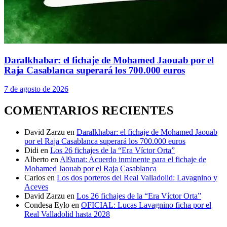
Daralkhabar: el fichaje de Mohamed Jaouab por el
Raja Casablanca superará los 700.000 euros
7 de agosto de 2026
COMENTARIOS RECIENTES
David Zarzu
en
Daralkhabar: el fichaje de Mohamed Jaouab
por el Raja Casablanca superará los 700.000 euros
Didi
en
Los 26 fichajes de la “Era Víctor Orta”
Alberto
en
Al9anat: Acuerdo inminente para el fichaje de
Mohamed Jaouab por el Raja Casablanca
Carlos
en
Los dos porteros del Real Valladolid: Lavagnino y
Aceves
David Zarzu
en
Los 26 fichajes de la “Era Víctor Orta”
Condesa Eylo
en
OFICIAL: Lucas Lavagnino ficha por el
Real Valladolid hasta 2028