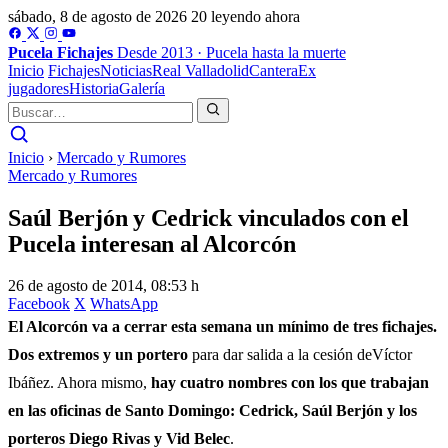
sábado, 8 de agosto de 2026
20 leyendo ahora
Pucela
Fichajes
Desde 2013 · Pucela hasta la muerte
Inicio
Fichajes
Noticias
Real Valladolid
Cantera
Ex
jugadores
Historia
Galería
Inicio
›
Mercado y Rumores
Mercado y Rumores
Saúl Berjón y Cedrick vinculados con el
Pucela interesan al Alcorcón
26 de agosto de 2014, 08:53 h
Facebook
X
WhatsApp
El Alcorcón va a cerrar esta semana un mínimo de tres fichajes.
Dos extremos y un portero
para dar salida a la cesión de
Víctor
Ibáñez
. Ahora mismo,
hay cuatro nombres con los que trabajan
en las oficinas de Santo Domingo: Cedrick, Saúl Berjón y los
porteros Diego Rivas y Vid Belec
.