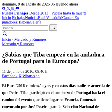
domingo, 9 de agosto de 2026
36 leyendo ahora
Pucela
Fichajes
Desde 2013 · Pucela hasta la muerte
Inicio
Fichajes
Noticias
Real Valladolid
Cantera
Ex
jugadores
Historia
Galería
Inicio
›
Mercado y Rumores
Mercado y Rumores
¿Sabías que Tiba empezó en la andadura
de Portugal para la Eurocopa?
11 de junio de 2016, 08:46 h
Facebook
X
WhatsApp
El Euro’2016 comienzó ayer, y en estos días nadie se acuerda de
que Pedro Tiba participó en el comienzo de Portugal hacia el
camino del evento que tiene lugar en Francia. Comenzó
convocado por José Peseiro para la Selección Nacional de