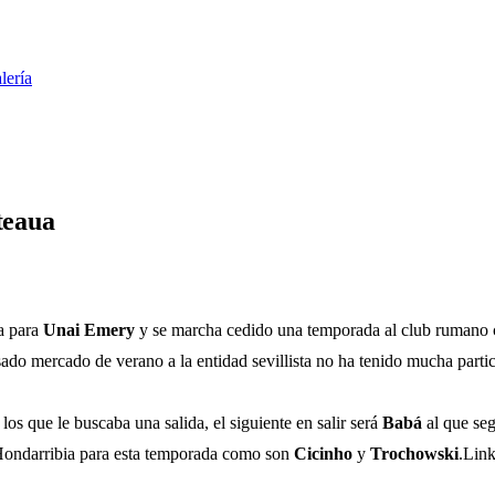
lería
teaua
ba para
Unai Emery
y se marcha cedido una temporada al club rumano c
sado mercado de verano a la entidad sevillista no ha tenido mucha partic
os que le buscaba una salida, el siguiente en salir será
Babá
al que s
e Hondarribia para esta temporada como son
Cicinho
y
Trochowski
.Lin