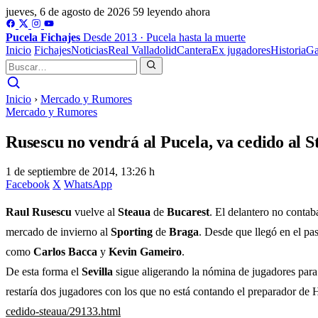
jueves, 6 de agosto de 2026
59 leyendo ahora
Pucela
Fichajes
Desde 2013 · Pucela hasta la muerte
Inicio
Fichajes
Noticias
Real Valladolid
Cantera
Ex jugadores
Historia
Ga
Inicio
›
Mercado y Rumores
Mercado y Rumores
Rusescu no vendrá al Pucela, va cedido al S
1 de septiembre de 2014, 13:26 h
Facebook
X
WhatsApp
Raul Rusescu
vuelve al
Steaua
de
Bucarest
. El delantero no conta
mercado de invierno al
Sporting
de
Braga
. Desde que llegó en el pa
como
Carlos Bacca
y
Kevin Gameiro
.
De esta forma el
Sevilla
sigue aligerando la nómina de jugadores para l
restaría dos jugadores con los que no está contando el preparador d
cedido-steaua/29133.html