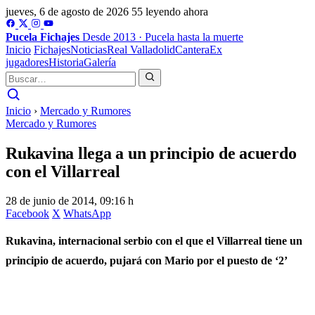
jueves, 6 de agosto de 2026
55 leyendo ahora
Pucela
Fichajes
Desde 2013 · Pucela hasta la muerte
Inicio
Fichajes
Noticias
Real Valladolid
Cantera
Ex
jugadores
Historia
Galería
Inicio
›
Mercado y Rumores
Mercado y Rumores
Rukavina llega a un principio de acuerdo
con el Villarreal
28 de junio de 2014, 09:16 h
Facebook
X
WhatsApp
Rukavina, internacional serbio con el que el Villarreal tiene un
principio de acuerdo, pujará con Mario por el puesto de ‘2’