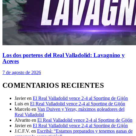
Los dos porteros del Real Valladolid: Lavagnino y
Aceves
7 de agosto de 2026
COMENTARIOS RECIENTES
Javier
en
El Real Valladolid vence 2-4 al Sporting de Gijón
Luis
en
El Real Valladolid vence 2-4 al Sporting de Gijón
Marcelo
en
Van Duiven y Yeray, máximos goleadores del
Real Valladolid
Alvarito
en
El Real Valladolid vence 2-4 al Sporting de Gijón
Javier
en
El Real Valladolid vence 2-4 al Sporting de Gijón
J.C.F.V.
en
Escribá: “Estamos preparados y tenemos ganas de