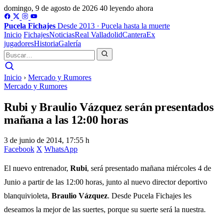
domingo, 9 de agosto de 2026
40 leyendo ahora
Pucela
Fichajes
Desde 2013 · Pucela hasta la muerte
Inicio
Fichajes
Noticias
Real Valladolid
Cantera
Ex
jugadores
Historia
Galería
Inicio
›
Mercado y Rumores
Mercado y Rumores
Rubi y Braulio Vázquez serán presentados
mañana a las 12:00 horas
3 de junio de 2014, 17:55 h
Facebook
X
WhatsApp
El nuevo entrenador,
Rubi
, será presentado mañana miércoles 4 de
Junio a partir de las 12:00 horas, junto al nuevo director deportivo
blanquivioleta,
Braulio Vázquez
. Desde Pucela Fichajes les
deseamos la mejor de las suertes, porque su suerte será la nuestra.