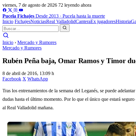
viernes, 7 de agosto de 2026
72 leyendo ahora
Pucela
Fichajes
Desde 2013 · Pucela hasta la muerte
Inicio
Fichajes
Noticias
Real Valladolid
Cantera
Ex jugadores
Historia
Ga
Inicio
›
Mercado y Rumores
Mercado y Rumores
Rubén Peña baja, Omar Ramos y Timor du
8 de abril de 2016, 13:09 h
Facebook
X
WhatsApp
Tras los entrenamientos de la semana del Leganés, se puede adelanta
dudas hasta el último momento. Por lo que el único que estará seguro
al Real Valladolid mañana.