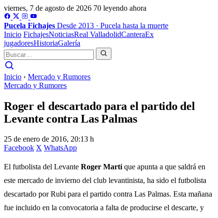
viernes, 7 de agosto de 2026
70 leyendo ahora
Pucela
Fichajes
Desde 2013 · Pucela hasta la muerte
Inicio
Fichajes
Noticias
Real Valladolid
Cantera
Ex
jugadores
Historia
Galería
Inicio
›
Mercado y Rumores
Mercado y Rumores
Roger el descartado para el partido del
Levante contra Las Palmas
25 de enero de 2016, 20:13 h
Facebook
X
WhatsApp
El futbolista del Levante
Roger Martí
que apunta a que saldrá en
este mercado de invierno del club levantinista, ha sido el futbolista
descartado por Rubi para el partido contra Las Palmas. Esta mañana
fue incluido en la convocatoria a falta de producirse el descarte, y