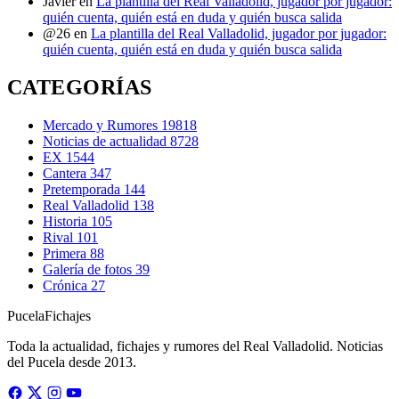
Javier
en
La plantilla del Real Valladolid, jugador por jugador:
quién cuenta, quién está en duda y quién busca salida
@26
en
La plantilla del Real Valladolid, jugador por jugador:
quién cuenta, quién está en duda y quién busca salida
CATEGORÍAS
Mercado y Rumores
19818
Noticias de actualidad
8728
EX
1544
Cantera
347
Pretemporada
144
Real Valladolid
138
Historia
105
Rival
101
Primera
88
Galería de fotos
39
Crónica
27
Pucela
Fichajes
Toda la actualidad, fichajes y rumores del Real Valladolid. Noticias
del Pucela desde 2013.