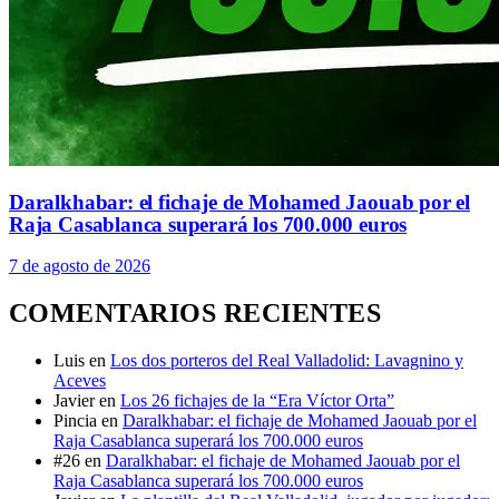
Daralkhabar: el fichaje de Mohamed Jaouab por el
Raja Casablanca superará los 700.000 euros
7 de agosto de 2026
COMENTARIOS RECIENTES
Luis
en
Los dos porteros del Real Valladolid: Lavagnino y
Aceves
Javier
en
Los 26 fichajes de la “Era Víctor Orta”
Pincia
en
Daralkhabar: el fichaje de Mohamed Jaouab por el
Raja Casablanca superará los 700.000 euros
#26
en
Daralkhabar: el fichaje de Mohamed Jaouab por el
Raja Casablanca superará los 700.000 euros