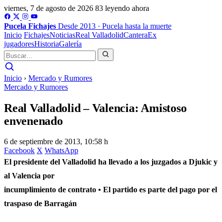
viernes, 7 de agosto de 2026
83 leyendo ahora
Pucela
Fichajes
Desde 2013 · Pucela hasta la muerte
Inicio
Fichajes
Noticias
Real Valladolid
Cantera
Ex
jugadores
Historia
Galería
Inicio
›
Mercado y Rumores
Mercado y Rumores
Real Valladolid – Valencia: Amistoso
envenenado
6 de septiembre de 2013, 10:58 h
Facebook
X
WhatsApp
El presidente del Valladolid ha llevado a los juzgados a Djukic y
al Valencia por
incumplimiento de contrato • El partido es parte del pago por el
traspaso de Barragán