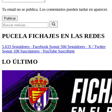
Tu email no se publica. Los comentarios pueden tardar en aparecer.
Publicar
PUCELA FICHAJES EN LAS REDES
5.633
Seguidores · Facebook
Seguir
566
Seguidores · X / Twitter
Seguir
108
Suscriptores · YouTube
Suscribirte
LO ÚLTIMO