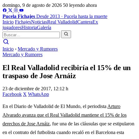
domingo, 9 de agosto de 2026
50 leyendo ahora
Pucela
Fichajes
Desde 2013 · Pucela hasta la muerte
Inicio
Fichajes
Noticias
Real Valladolid
Cantera
Ex
jugadores
Historia
Galería
Inicio
›
Mercado y Rumores
Mercado y Rumores
El Real Valladolid recibiría el 15% de un
traspaso de Jose Arnáiz
23 de diciembre de 2017, 12:12 h
Facebook
X
WhatsApp
En el Diario de Valladolid de El Mundo, el periodista
Arturo
Alvarado avanza que el Real Valladolid mantiene el 15% de los
derechos de Jose Arnáiz
, fue una de las cláusulas que se estipularon
en el contrato del futbolista cuando recaló en el Barcelona esta