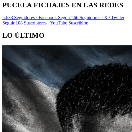
PUCELA FICHAJES EN LAS REDES
5.633
Seguidores · Facebook
Seguir
566
Seguidores · X / Twitter
Seguir
108
Suscriptores · YouTube
Suscribirte
LO ÚLTIMO