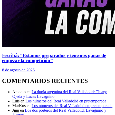
Escribá: “Estamos preparados y tenemos ganas de
empezar la competición”
8 de agosto de 2026
COMENTARIOS RECIENTES
Antonio
en
La dupla argentina del Real Valladolid: Thiago
Ojeda y Lucas Lavagnino
Luis
en
Los números del Real Valladolid en pretemporada
MarKus
en
Los números del Real Valladolid en pretemporada
Jjjjjj
en
Los dos porteros del Real Valladolid: Lavagnino y
Aceves