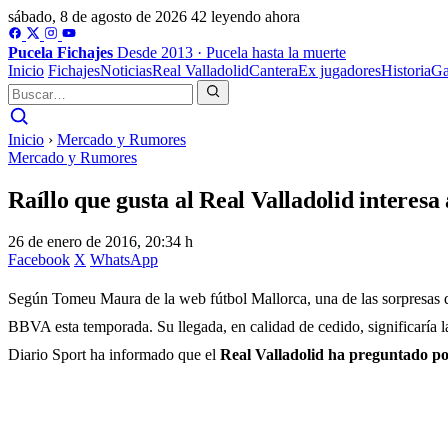
sábado, 8 de agosto de 2026
42 leyendo ahora
Pucela
Fichajes
Desde 2013 · Pucela hasta la muerte
Inicio
Fichajes
Noticias
Real Valladolid
Cantera
Ex jugadores
Historia
Ga
Inicio
›
Mercado y Rumores
Mercado y Rumores
Raíllo que gusta al Real Valladolid interesa
26 de enero de 2016, 20:34 h
Facebook
X
WhatsApp
Según Tomeu Maura de la web fútbol Mallorca, una de las sorpresas 
BBVA esta temporada. Su llegada, en calidad de cedido, significaría 
Diario Sport ha informado que el
Real Valladolid ha preguntado por