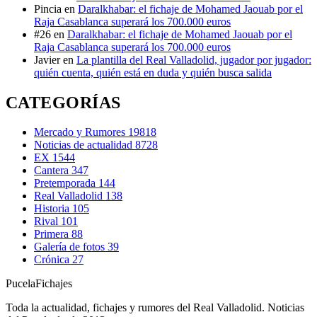
Pincia
en
Daralkhabar: el fichaje de Mohamed Jaouab por el
Raja Casablanca superará los 700.000 euros
#26
en
Daralkhabar: el fichaje de Mohamed Jaouab por el
Raja Casablanca superará los 700.000 euros
Javier
en
La plantilla del Real Valladolid, jugador por jugador:
quién cuenta, quién está en duda y quién busca salida
CATEGORÍAS
Mercado y Rumores
19818
Noticias de actualidad
8728
EX
1544
Cantera
347
Pretemporada
144
Real Valladolid
138
Historia
105
Rival
101
Primera
88
Galería de fotos
39
Crónica
27
Pucela
Fichajes
Toda la actualidad, fichajes y rumores del Real Valladolid. Noticias